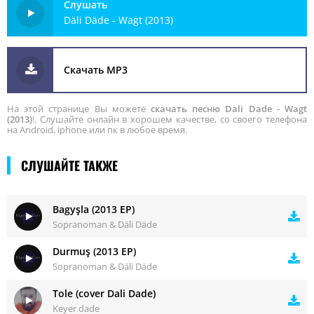
Слушать
Däli Däde - Wagt (2013)
Скачать MP3
На этой странице Вы можете
скачать песню Dali Dade - Wagt
(2013)
!. Слушайте онлайн в хорошем качестве, со своего телефона
на Android, iphone или пк в любое время.
СЛУШАЙТЕ ТАКЖЕ
Bagyşla (2013 EP)
Sopranoman & Däli Däde
Durmuş (2013 EP)
Sopranoman & Däli Däde
Tole (cover Dali Dade)
Keyer dade