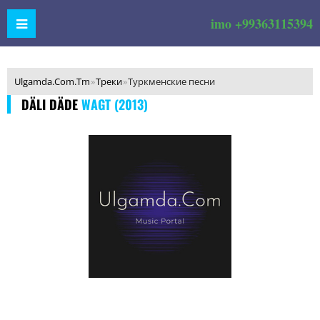
imo +99363115394
Ulgamda.Com.Tm
»
Треки
»
Туркменские песни
DÄLI DÄDE
WAGT (2013)