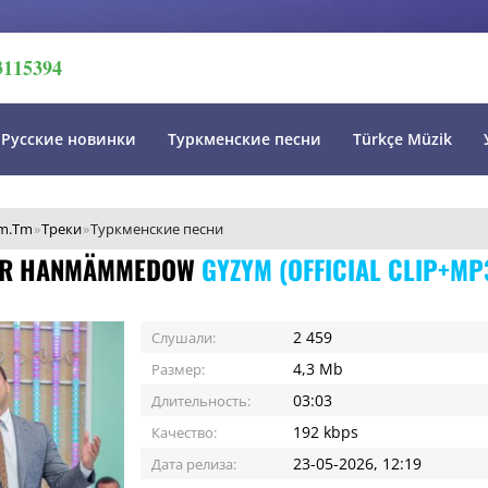
3115394
Русские новинки
Туркменские песни
Türkçe Müzik
m.Tm
»
Треки
»
Туркменские песни
AR HANMÄMMEDOW
GYZYM (OFFICIAL CLIP+MP
2 459
Слушали:
4,3 Mb
Размер:
03:03
Длительность:
192 kbps
Качество:
23-05-2026, 12:19
Дата релиза: