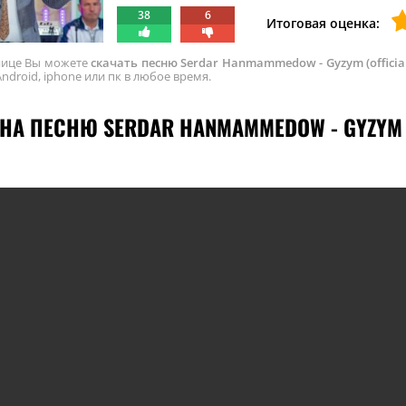
38
6
Итоговая оценка:
анице Вы можете
скачать песню Serdar Hanmammedow - Gyzym (official
ndroid, iphone или пк в любое время.
НА ПЕСНЮ SERDAR HANMAMMEDOW - GYZYM (