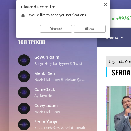
ulgamda.com.tm
Would like to send you notifications
imo +9936
Discard
Allow
Меню
ТОП ТРЕКОВ
Göwün dälmi
Ulgamda.Co
Batyr Hoşdurdyýew & Twist
SERD
Meňki Sen
Nazir Habibow & Mekan Şalmedow
ComeBack
Aydayozin
Gowy adam
Nazir Habibow
Seniň Ýanyň
Yhlas Dadaýew & Selbi Tuwakgylyjowa