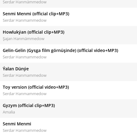
Serdar Hanmämmedow
Senmi Menmi (official clip+MP3)
Serdar Hanmammedow
Howlukýan (official clip+MP3)
Şajan Hanmämmedow
Gelin-Gelin (Gysga film görnüşinde) (official video+MP3)
Serdar Hanmammedow
Ýalan Dünýe
Serdar Hanmammedow
Toy version (official video+MP3)
Serdar Hanmammedow
Gyzym (official clip+MP3)
Amalia
Senmi Menmi
Serdar Hanmammedow