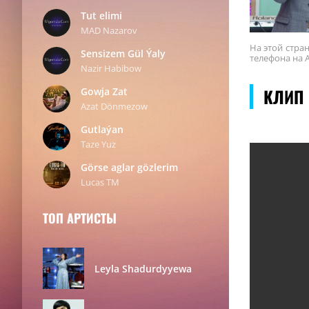
Tut elimi
MAD Nazarov
На этой стр
Sensizem Gül Ýaly
телефона на A
Nazir Habibow
КЛИП 
Gowja Zat
Azat Dönmezow
Gutlaýan
Taze Yuz
Görse aglar gözlerim
Lucas TM
ТОП АРТИСТЫ
Leyla Shadurdyyewa