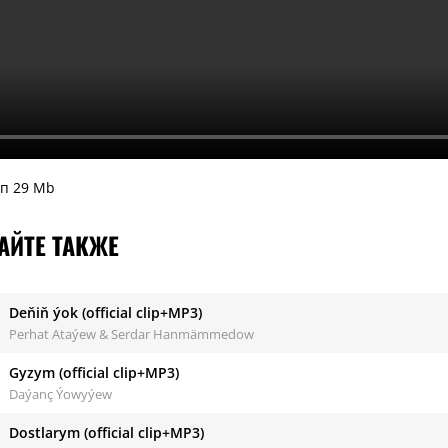
ип 29 Mb
АЙТЕ ТАКЖЕ
Deňiň ýok (official clip+MP3)
Perhat Ataýew & Serdar Hanmämmedow
Gyzym (official clip+MP3)
Daýanç Ýowyýew
Dostlarym (official clip+MP3)