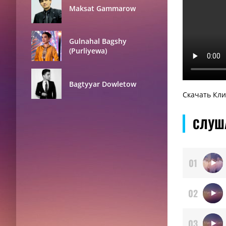
Maksat Gammarow
Gulnahal Bagshy
(Purliyewa)
Bagtyyar Dowletow
Скачать Кл
СЛУШ
01
02
03