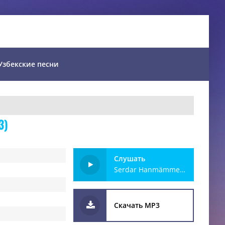
Узбекские песни
3)
Слушать
Serdar Hanmämmedow - Gyzym (official clip+MP3)
Скачать MP3