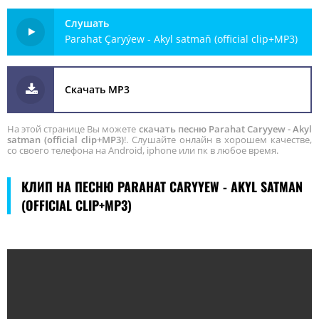
Слушать
Parahat Çaryýew - Akyl satmaň (official clip+MP3)
Скачать MP3
На этой странице Вы можете
скачать песню Parahat Caryyew - Akyl
satman (official clip+MP3)
!. Слушайте онлайн в хорошем качестве,
со своего телефона на Android, iphone или пк в любое время.
КЛИП НА ПЕСНЮ PARAHAT CARYYEW - AKYL SATMAN
(OFFICIAL CLIP+MP3)