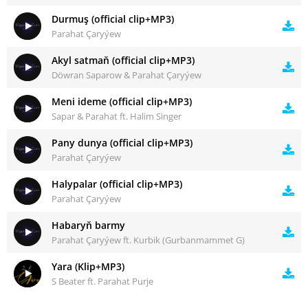
Durmuş (official clip+MP3)
Parahat Çaryýew
Akyl satmaň (official clip+MP3)
Döwran Saparow & Parahat Çaryýew
Meni ideme (official clip+MP3)
Sapar & Parahat ft. Halim Singer
Pany dunya (official clip+MP3)
Parahat Çaryýew
Halypalar (official clip+MP3)
Parahat Çaryýew
Habaryň barmy
Parahat Çaryýew ft. Kurbik (Gurbanmammet G)
Yara (Klip+MP3)
S Beater ft. Parahat Purje