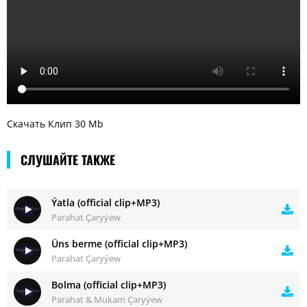
Скачать Клип 30 Mb
СЛУШАЙТЕ ТАКЖЕ
Ýatla (official clip+MP3)
Parahat Çaryýew
Üns berme (official clip+MP3)
Parahat Çaryýew
Bolma (official clip+MP3)
Parahat & Mukam Çaryýew