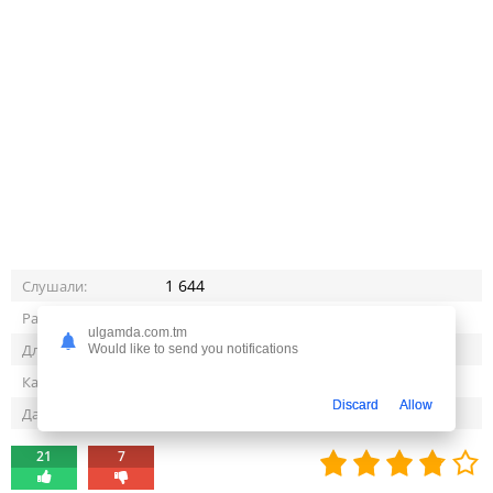
1 644
Слушали:
6,2 Mb
Размер:
ulgamda.com.tm
03:19
Длительность:
Would like to send you notifications
256 kbps
Качество:
Discard
Allow
27-05-2026, 09:17
Дата релиза:
21
7