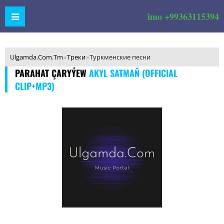
imo +99363115394
Ulgamda.Com.Tm
»
Треки
»
Туркменские песни
PARAHAT ÇARYÝEW
AKYL SATMAŇ (OFFICIAL
CLIP+MP3)