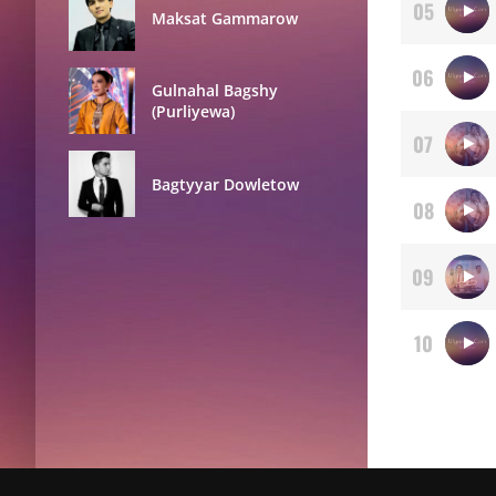
05
Maksat Gammarow
06
Gulnahal Bagshy
(Purliyewa)
07
Bagtyyar Dowletow
08
09
10