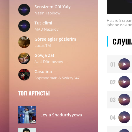
Sensizem Gül Ýaly
Nazir Habibow
На этой стра
Tut elimi
iphone или пк
MAD Nazarov
СЛУШ
Görse aglar gözlerim
Lucas TM
Gowja Zat
Azat Dönmezow
01
Gasolina
Sopranoman & Swizzy347
02
ТОП АРТИСТЫ
03
Leyla Shadurdyyewa
04