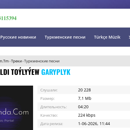
3115394
Русские новинки
Туркменские песни
Türkçe Müzik
m.Tm
»
Треки
»
Туркменские песни
LDI TOÝLYÝEW
GARYPLYK
20 228
Слушали:
7,1 Mb
Размер:
04:20
Длительность:
224 kbps
Качество:
1-06-2026, 11:44
Дата релиза: