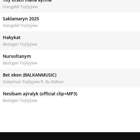
Hangeldi Toýlyýew
Saklamaryn 2025
Hangeldi Toýlyýew
Hakykat
Bezirgen Toýlyýew
Nursoltanym
Bezirgen Toýlyýew
Bet eken (BALKANMUSIC)
Süleýman Toýlyýew ft. Bu Balkan
Nesibam aýralyk (official clip+MP3)
Bezirgen Toýlyýew