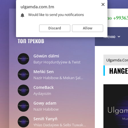
ulgamda.com.tm
Would like to send you notifications
imo +9936
Discard
Allow
Меню
ТОП ТРЕКОВ
Göwün dälmi
Ulgamda.Co
Batyr Hoşdurdyýew & Twist
HANGE
Meňki Sen
Nazir Habibow & Mekan Şalmedow
ComeBack
Aydayozin
Gowy adam
Nazir Habibow
Seniň Ýanyň
Yhlas Dadaýew & Selbi Tuwakgylyjowa