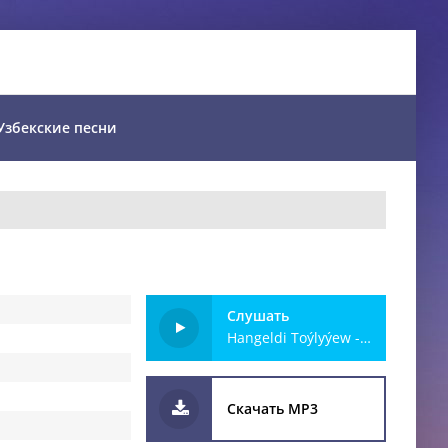
Узбекские песни
Слушать
Hangeldi Toýlyýew - Garyplyk
Скачать MP3