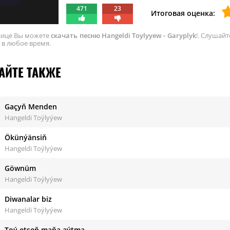
471
23
Итоговая оценка:
нице Вы можете
скачать песню Hangeldi Toylyyew - Garyplyk
!. Слушайт
 в любое время.
АЙТЕ ТАКЖЕ
Gaçyň Menden
Hangeldi Toýlyýew
Ökünýänsiň
Hangeldi Toýlyýew
Göwnüm
Hangeldi Toýlyýew
Diwanalar biz
Hangeldi Toýlyýew
Toý etseň maňa aýtma