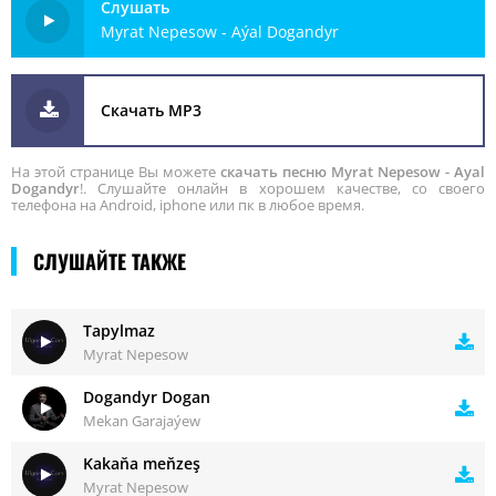
Слушать
Myrat Nepesow - Aýal Dogandyr
Скачать MP3
На этой странице Вы можете
скачать песню Myrat Nepesow - Ayal
Dogandyr
!. Слушайте онлайн в хорошем качестве, со своего
телефона на Android, iphone или пк в любое время.
СЛУШАЙТЕ ТАКЖЕ
Tapylmaz
Myrat Nepesow
Dogandyr Dogan
Mekan Garajaýew
Kakaňa meňzeş
Myrat Nepesow