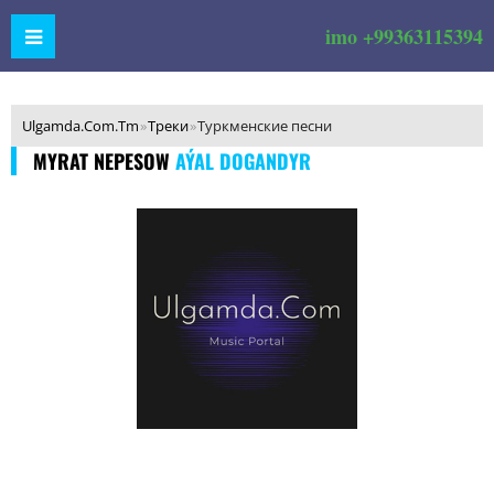
imo +99363115394
Ulgamda.Com.Tm
»
Треки
»
Туркменские песни
MYRAT NEPESOW
AÝAL DOGANDYR