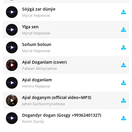
Söýgä zar dünýe
Myrat Nepesow
Ylga sen
Myrat Nepesow
Soňum bolsun
Myrat Nepesow
Aýal Doganlam (cover)
Palwan Akmyradow
Aýal doganlam
Hemra Rejepow
Aýal doganym (official video+MP3)
Jahan Gurbanmyradowa
Dogandyr dogan (Gosgy +99362401327)
Kerim Durdy