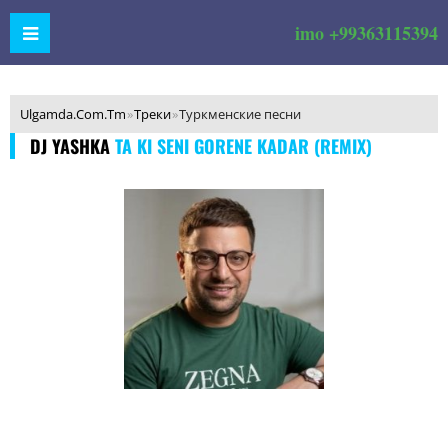
imo +99363115394
Ulgamda.Com.Tm
»
Треки
»
Туркменские песни
DJ YASHKA
TA KI SENI GORENE KADAR (REMIX)