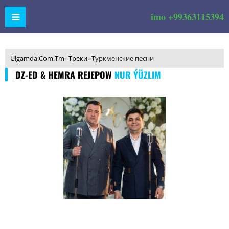
imo +99363115394
Ulgamda.Com.Tm
»
Треки
»
Туркменские песни
DZ-ED & HEMRA REJEPOW
NUR ÝÜZLIM