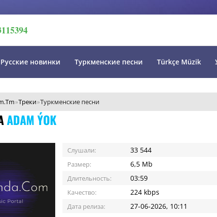
3115394
Русские новинки
Туркменские песни
Türkçe Müzik
m.Tm
»
Треки
»
Туркменские песни
IA
ADAM ÝOK
33 544
Слушали:
6,5 Mb
Размер:
03:59
Длительность:
224 kbps
Качество:
27-06-2026, 10:11
Дата релиза: