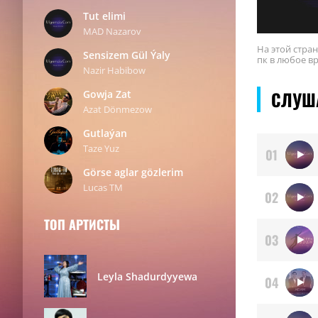
Tut elimi
MAD Nazarov
На этой стра
Sensizem Gül Ýaly
пк в любое в
Nazir Habibow
СЛУШ
Gowja Zat
Azat Dönmezow
Gutlaýan
Taze Yuz
01
Görse aglar gözlerim
Lucas TM
02
ТОП АРТИСТЫ
03
Leyla Shadurdyyewa
04