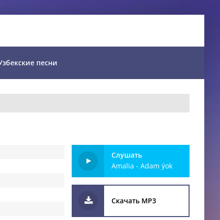
Узбекские песни
Слушать
Amalia - Adam ýok
Скачать MP3