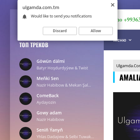
ulgamda.com.tm
Would like to send you notifications
imo +9936
Discard
Allow
Меню
ТОП ТРЕКОВ
Göwün dälmi
Ulgamda.Co
Batyr Hoşdurdyýew & Twist
AMAL
Meňki Sen
Nazir Habibow & Mekan Şalmedow
ComeBack
Aydayozin
Gowy adam
Nazir Habibow
Seniň Ýanyň
Yhlas Dadaýew & Selbi Tuwakgylyjowa