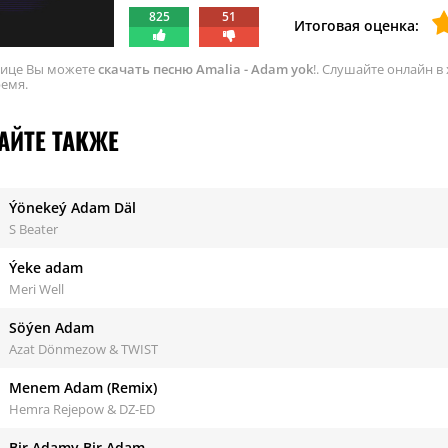
825
51
Итоговая оценка:
нице Вы можете
скачать песню Amalia - Adam yok
!. Слушайте онлайн в
ремя.
АЙТЕ ТАКЖЕ
Ýönekeý Adam Däl
S Beater
Ýeke adam
Meri Well
Söýen Adam
Azat Dönmezow & TWIST
Menem Adam (Remix)
Hemra Rejepow & DZ-ED
Bir Adamy Bir Adam