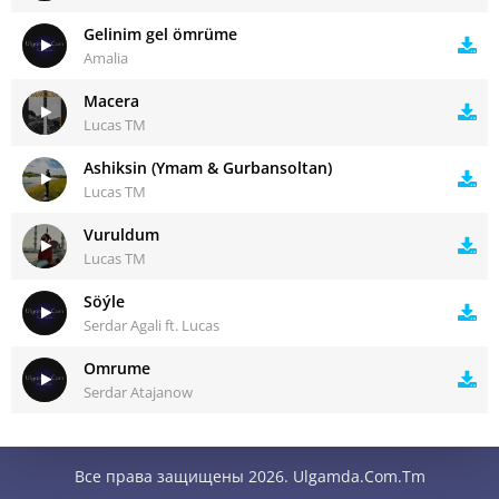
Gelinim gel ömrüme
Amalia
Macera
Lucas TM
Ashiksin (Ymam & Gurbansoltan)
Lucas TM
Vuruldum
Lucas TM
Söýle
Serdar Agali ft. Lucas
Omrume
Serdar Atajanow
Все права защищены 2026. Ulgamda.Com.Tm