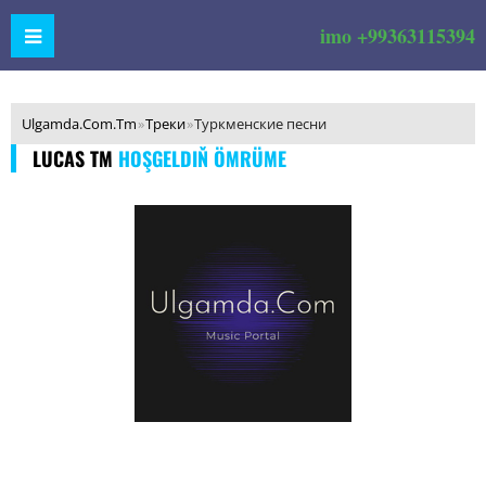
imo +99363115394
Ulgamda.Com.Tm
»
Треки
»
Туркменские песни
LUCAS TM
HOŞGELDIŇ ÖMRÜME