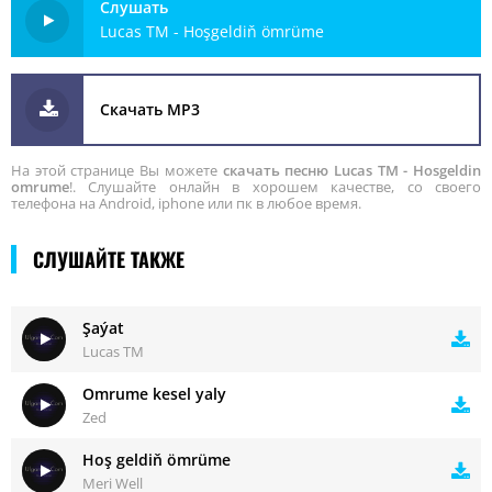
Слушать
Lucas TM - Hoşgeldiň ömrüme
Скачать MP3
На этой странице Вы можете
скачать песню Lucas TM - Hosgeldin
omrume
!. Слушайте онлайн в хорошем качестве, со своего
телефона на Android, iphone или пк в любое время.
СЛУШАЙТЕ ТАКЖЕ
Şaýat
Lucas TM
Omrume kesel yaly
Zed
Hoş geldiň ömrüme
Meri Well