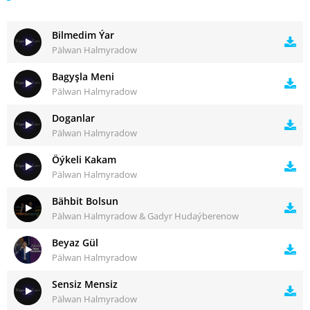
Bilmedim Ýar
Pälwan Halmyradow
Bagyşla Meni
Pälwan Halmyradow
Doganlar
Pälwan Halmyradow
Öýkeli Kakam
Pälwan Halmyradow
Bähbit Bolsun
Pälwan Halmyradow & Gadyr Hudaýberenow
Beyaz Gül
Pälwan Halmyradow
Sensiz Mensiz
Pälwan Halmyradow