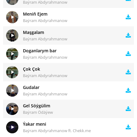
Baýram Abdyrahmanow
Meniň Ejem
Baýram Abdyrahmanow
Maşgalam
Baýram Abdyrahmanow
Doganlarym bar
Baýram Abdyrahmanow
Çok Çok
Baýram Abdyrahmanow
Gudalar
Baýram Abdyrahmanow
Gel Söýgülim
Baýram Ödäýew
Ýakar meni
Baýram Abdyrahmanow ft. Chekk.me