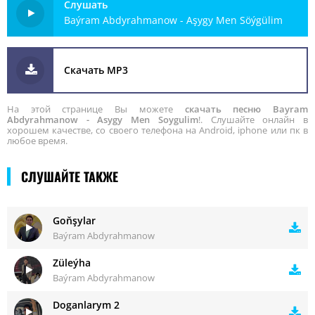
Слушать
Baýram Abdyrahmanow - Aşygy Men Söýgülim
Скачать MP3
На этой странице Вы можете
скачать песню Bayram
Abdyrahmanow - Asygy Men Soygulim
!. Слушайте онлайн в
хорошем качестве, со своего телефона на Android, iphone или пк в
любое время.
СЛУШАЙТЕ ТАКЖЕ
Goňşylar
Baýram Abdyrahmanow
Züleýha
Baýram Abdyrahmanow
Doganlarym 2