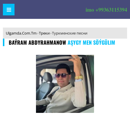
imo +99363115394
Ulgamda.Com.Tm
»
Треки
»
Туркменские песни
BAÝRAM ABDYRAHMANOW
AŞYGY MEN SÖÝGÜLIM