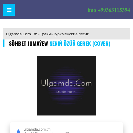
imo +99363115394
Ulgamda.Com.Tm
»
Треки
»
Туркменские песни
SÖHBET JUMAÝEW
SENIŇ ÖZÜŇ GEREK (COVER)
ulgamda.com.tm