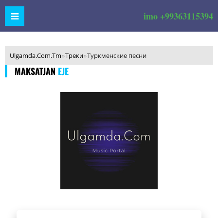
imo +99363115394
Ulgamda.Com.Tm
»
Треки
»
Туркменские песни
MAKSATJAN
EJE