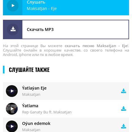
Слушать
Maksatjan - Eje
Скачать MP3
На этой странице Вы можете
скачать песню Maksatjan - Eje
!.
Слушайте онлайн в хорошем качестве, со своего телефона на
Android, iphone или пк в любое время.
СЛУШАЙТЕ ТАКЖЕ
Ýatlaýan Eje
Maksatjan
Ýatlama
Rep Ganaty Bu ft. Maksatjan
Oýun edemok
Maksatjan