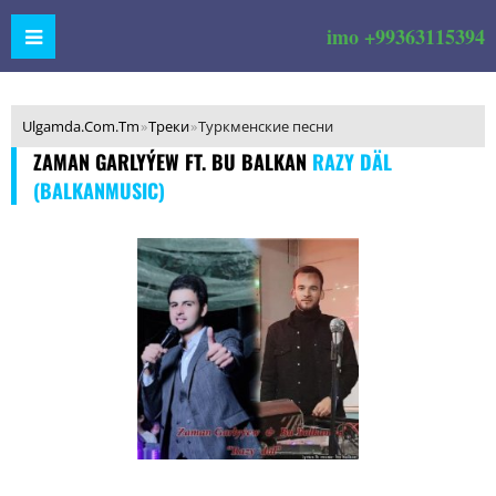
imo +99363115394
Ulgamda.Com.Tm
»
Треки
»
Туркменские песни
ZAMAN GARLYÝEW FT. BU BALKAN
RAZY DÄL
(BALKANMUSIC)