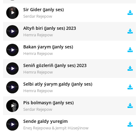
Sir Gider (Janly ses)
Serdar Rejepow
Altyň biri (Janly ses) 2023
Hemra Rejepow
Bakan ýarym (Janly ses)
Hemra Rejepow
Seniň gözleriň (Janly ses) 2023
Hemra Rejepow
Selbi atly ýarym galdy (Janly ses)
Hemra Rejepow
Pis bolmasyn (Janly ses)
Serdar Rejepow
Sende galdy yuregim
Eneş Rejepowa & Jemşit Hüseýinow