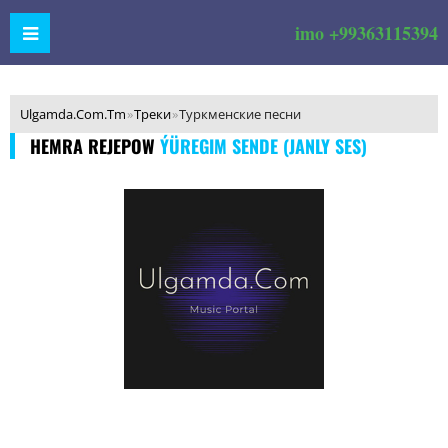
imo +99363115394
Ulgamda.Com.Tm
»
Треки
»
Туркменские песни
HEMRA REJEPOW
ÝÜREGIM SENDE (JANLY SES)