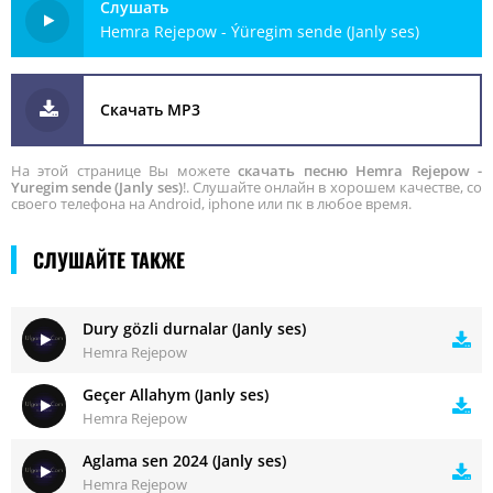
Слушать
Hemra Rejepow - Ýüregim sende (Janly ses)
Скачать MP3
На этой странице Вы можете
скачать песню Hemra Rejepow -
Yuregim sende (Janly ses)
!. Слушайте онлайн в хорошем качестве, со
своего телефона на Android, iphone или пк в любое время.
СЛУШАЙТЕ ТАКЖЕ
Dury gözli durnalar (Janly ses)
Hemra Rejepow
Geçer Allahym (Janly ses)
Hemra Rejepow
Aglama sen 2024 (Janly ses)
Hemra Rejepow