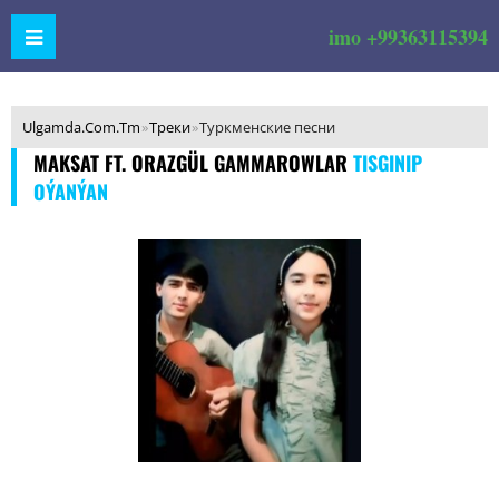
imo +99363115394
Ulgamda.Com.Tm
»
Треки
»
Туркменские песни
MAKSAT FT. ORAZGÜL GAMMAROWLAR
TISGINIP
OÝANÝAN