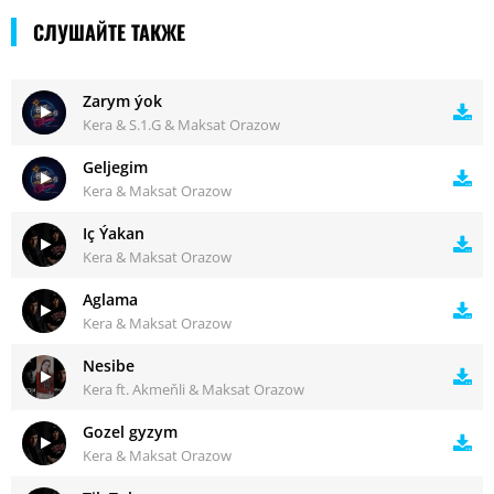
СЛУШАЙТЕ ТАКЖЕ
Zarym ýok
Kera & S.1.G & Maksat Orazow
Geljegim
Kera & Maksat Orazow
Iç Ýakan
Kera & Maksat Orazow
Aglama
Kera & Maksat Orazow
Nesibe
Kera ft. Akmeňli & Maksat Orazow
Gozel gyzym
Kera & Maksat Orazow